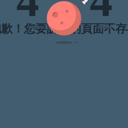
4
4
抱歉！您要訪問的頁面不存